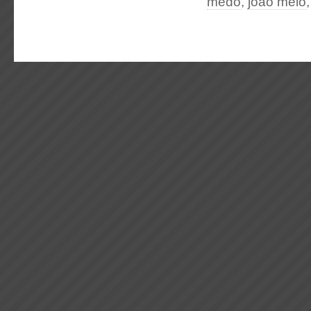
medo
,
joão melo