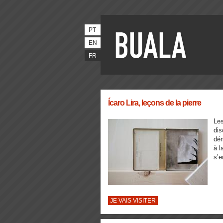
PT
EN
FR
Ícaro Lira, leçons de la pierre
Les
dis
dé
à 
s’e
JE VAIS VISITER