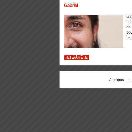
Gabriel
Gab
nor
de 
pou
blo
TÊTE-À-TÊTE
à propos