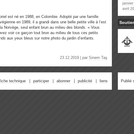
janvie
avril 2
riel est né en 1988, en Colombie. Adopté par une famille
végienne en 1989, il a grandi dans une belle petite ville à l’est
Soutie
la Norvège, seul enfant brun au milieu des blonds. « Vous
vez voir ce garçon tout brun au milieu de tous ces petits
nds aux yeux bleus sur notre photo du jardin d’enfants.
23.12.2019 | par
Sinem Taş
fiche technique
participer
abonner
publicité
liens
Publié