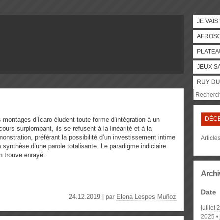
JE VAIS
AFROS
PLATEA
JEUX S
RUY DU
DÉCE
 montages d’Ícaro éludent toute forme d’intégration à un
cours surplombant, ils se refusent à la linéarité et à la
monstration, préférant la possibilité d’un investissement intime
Articl
la synthèse d’une parole totalisante. Le paradigme indiciaire
n trouve enrayé.
Archi
Date
24.12.2019 | par
Elena Lespes Muñoz
juillet
2025