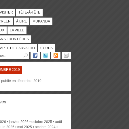
 VISITER
TÊTE-À-TÊTE
CREEN
À LIRE
MUKANDA
UX
LA VILLE
ANS FRONTIÈRES
ARTE DE CARVALHO
CORPS
MBRE 2019
es publié en décembre 2019
ves
 2026
janvier 2026
octobre 2025
août
juin 2025
mai 2025
octobre 2024