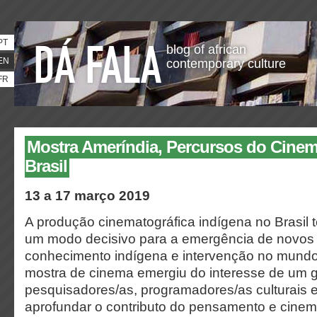
PT
blog of african
EN
contemporary culture
FR
Mostra Ameríndia, Percursos do Cinem
Brasil
13 a 17 março 2019
A produção cinematográfica indígena no Brasil 
um modo decisivo para a emergência de novos 
conhecimento indígena e intervenção no mundo
mostra de cinema emergiu do interesse de um 
pesquisadores/as, programadores/as culturais e
aprofundar o contributo do pensamento e cinem