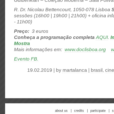
Gulbenkian – Coleção Moderna – Sala Poliva
R. Dr. Nicolau Bettencourt, 1050-078 Lisboa
sessões (16h00 | 19h00 | 21h00) + oficina inf
- 11h00)
Preço:
3 euros
Conheça a programação completa
AQUI
.
I
Mostra
Mais informações em:
www.doclisboa.org
w
Evento FB.
19.02.2019 | by
martalanca
|
brasil
,
cin
about us
credits
participate
s