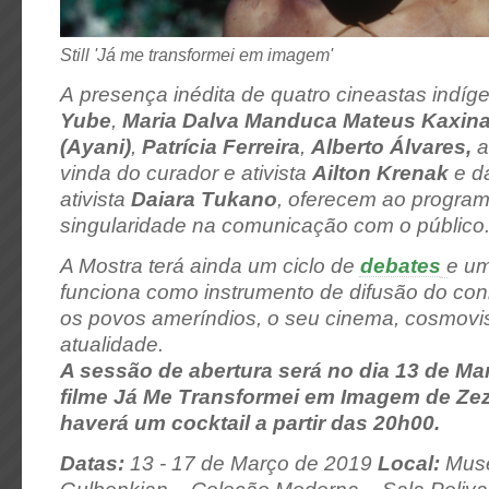
Still 'Já me transformei em imagem'
A presença inédita de quatro cineastas indíg
Yube
,
Maria Dalva Manduca Mateus Kaxin
(Ayani)
,
Patrícia Ferreira
,
Alberto Álvares
,
a
vinda do curador e ativista
Ailton Krenak
e da
ativista
Daiara Tukano
, oferecem ao progra
singularidade na comunicação com o público
A Mostra terá ainda um ciclo de
debates
e um
funciona como instrumento de difusão do co
os povos ameríndios, o seu cinema, cosmovis
atualidade.
A sessão de abertura será no dia 13 de Ma
filme Já Me Transformei em Imagem de Ze
haverá um cocktail a partir das 20h00.
Datas:
13 - 17 de Março de 2019
Local:
Muse