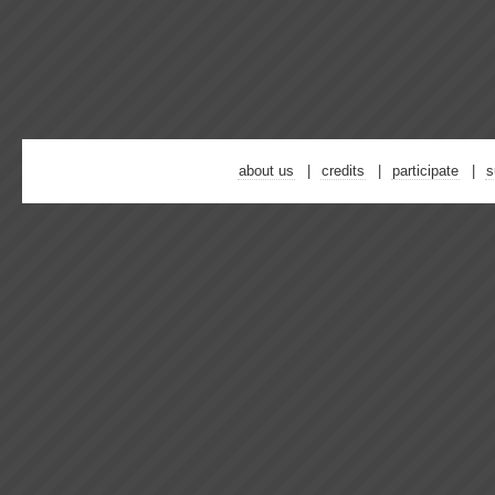
about us
credits
participate
s