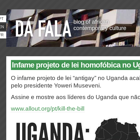
PT
blog of african
EN
contemporary culture
FR
Infame projeto de lei homofóbica no 
O infame projeto de lei “antigay” no Uganda ac
pelo presidente Yoweri Museveni.
Assine e mostre aos líderes do Uganda que não
www.allout.org/pt/kill-the-bill