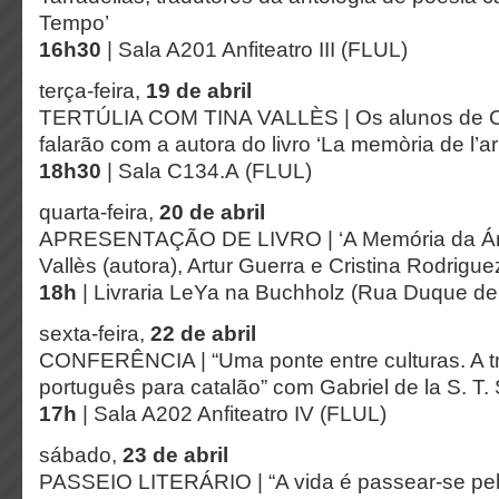
Tempo’
16h30
| Sala A201 Anfiteatro III (FLUL)
terça-feira,
19 de abril
TERTÚLIA COM TINA VALLÈS | Os alunos de C
falarão com a autora do livro ‘La memòria de l’ar
18h30
| Sala C134.A (FLUL)
quarta-feira,
20 de abril
APRESENTAÇÃO DE LIVRO | ‘A Memória da Árv
Vallès (autora), Artur Guerra e Cristina Rodrigue
18h
| Livraria LeYa na Buchholz (Rua Duque de
sexta-feira,
22 de abril
CONFERÊNCIA | “Uma ponte entre culturas. A tra
português para catalão” com Gabriel de la S. T. 
17h
| Sala A202 Anfiteatro IV (FLUL)
sábado,
23 de abril
PASSEIO LITERÁRIO | “A vida é passear-se pela 