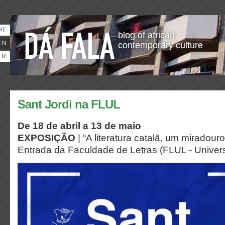
PT
blog of african
EN
contemporary culture
FR
Sant Jordi na FLUL
De 18 de abril a 13 de maio
EXPOSIÇÃO
| “A literatura catalã, um miradou
Entrada da Faculdade de Letras (FLUL - Univer