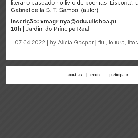
literário baseado no livro de poemas ‘Lisbona’,
Gabriel de la S. T. Sampol (autor)
Inscrição: xmagrinya@edu.ulisboa.pt
10h
| Jardim do Príncipe Real
07.04.2022 | by
Alícia Gaspar
|
flul
,
leitura
,
lite
about us
credits
participate
s