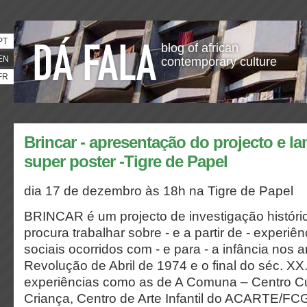
PT
blog of african
EN
contemporary culture
FR
Brincar - apresentação do projecto e 
super poster -Tigre de Papel
dia 17 de dezembro às 18h na Tigre de Papel
BRINCAR é um projecto de investigação histórica
procura trabalhar sobre - e a partir de - experiên
sociais ocorridos com - e para - a infância nos
Revolução de Abril de 1974 e o final do séc. XX
experiências como as de A Comuna – Centro Cu
Criança, Centro de Arte Infantil do ACARTE/FCG