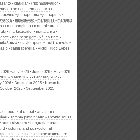
nasanto
claudiar
cristinasalvador
scabagulho
guilhermecartaxo
iobovino
joanapereira
joanapires
ayanda
luisestevao
mariadias
marialuz
ana
marianapinho
mariapicarra
rata
martacacador
martalanca
estre
nadinesiegert
Nélida Brito
gelaSouza
otavioraposo
raul f. curvelo
masio
samirapereira
Victor Hugo Lopes
 2026
July 2026
June 2026
May 2026
 2026
March 2026
February 2026
y 2026
December 2025
November
October 2025
September 2025
ção negra
afro-beat
amazônia
tável
antónio pinto ribeiro
antónio sousa
aoní salvaterra
benguela
bruno
and
colonial and post-colonial
apes
critical studies of african literature
s
curator
danças
epistemologias do