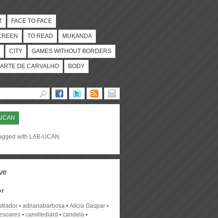
T
FACE TO FACE
CREEN
TO READ
MUKANDA
CITY
GAMES WITHOUT BORDERS
ARTE DE CARVALHO
BODY
UCAN
tagged with LAB-UCAN
ve
or
strador
adrianabarbosa
Alícia Gaspar
desoares
camillediard
candela