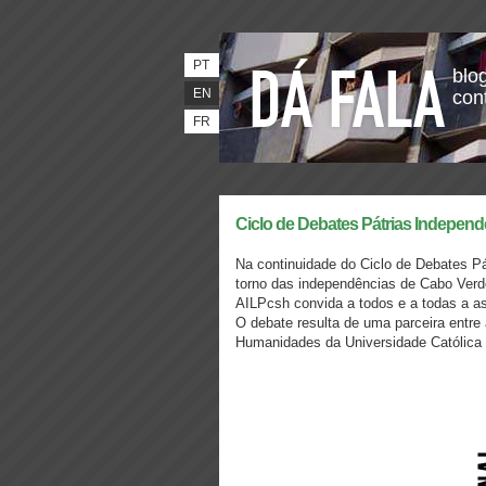
PT
blog
EN
con
FR
Ciclo de Debates Pátrias Independ
Na continuidade do Ciclo de Debates P
torno das independências de Cabo Ver
AILPcsh convida a todos e a todas a ass
O debate resulta de uma parceira entre
Humanidades da Universidade Católica 