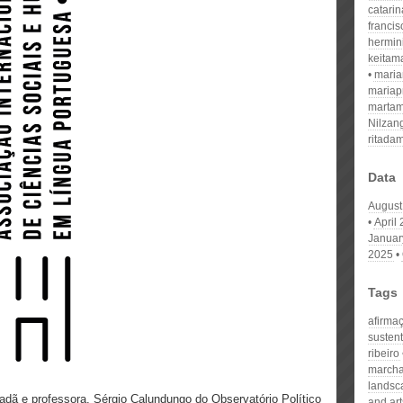
catari
franci
hermin
keitam
mari
mariap
martam
Nilzan
ritada
Data
August
April
Januar
2025
Tags
afirma
susten
ribeiro
march
landsc
dadã e professora, Sérgio Calundungo do Observatório Político
and art