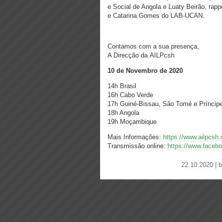
e Social de Angola e Luaty Beirão, rapp
e Catarina Gomes do LAB-UCAN.
Contamos com a sua presença,
A Direcção da AILPcsh
10 de Novembro de 2020
14h Brasil
16h Cabo Verde
17h Guiné-Bissau, São Tomé e Príncipe
18h Angola
19h Moçambique
Mais Informações:
https://www.ailpcsh.
Transmissão online:
https://www.face
22.10.2020 | 