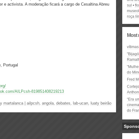
er e activista. A moderação ficará a cargo de Cesaltina Abreu
sul
fl
museol
roça lí
Most 
vítimas
"Bijag
Ramal
, Portugal
“Mulhe
do Minu
Fred M
org/
Cortejo
book.com/AILPcsh-819851408219213
Anthon
“Era u
by
martalanca
|
ailpcsh
,
angola
,
debates
,
lab-ucan
,
luaty beirão
cinema 
do Fra
Spons