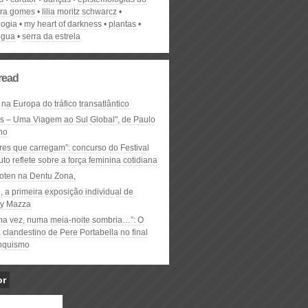
ora gomes
lilia moritz schwarcz
ogia
my heart of darkness
plantas
ngua
serra da estrela
read
 na Europa do tráfico transatlântico
ós – Uma Viagem ao Sul Global", de Paulo
ho
res que carregam”: concurso do Festival
to reflete sobre a força feminina cotidiana
oten na Dentu Zona,
, a primeira exposição individual de
y Mazza
ma vez, numa meia-noite sombria…”: O
clandestino de Pere Portabella no final
nquismo
or