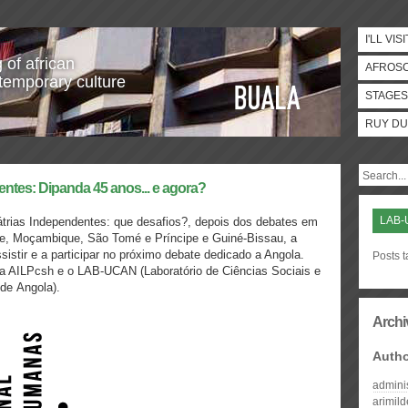
I'LL VISI
 of african
AFROS
temporary culture
STAGES
RUY DU
entes: Dipanda 45 anos... e agora?
LAB-
átrias Independentes: que desafios?, depois dos debates em
de, Moçambique, São Tomé e Príncipe e Guiné-Bissau, a
istir e a participar no próximo debate dedicado a Angola.
Posts 
 a AILPcsh e o LAB-UCAN (Laboratório de Ciências Sociais e
de Angola).
Archi
Auth
admini
arimil