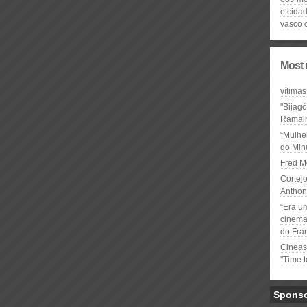
e cida
vasco c
Most 
vítimas
"Bijag
Ramal
“Mulhe
do Minu
Fred M
Cortejo
Anthon
“Era u
cinema 
do Fra
Cineas
"Time 
Spons