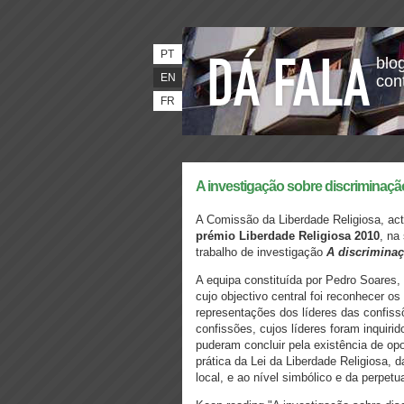
PT
blog
EN
con
FR
A investigação sobre discriminaçã
A Comissão da Liberdade Religiosa, actu
prémio
Liberdade Religiosa 2010
, na
trabalho de investigação
A discriminaç
A equipa constituída por Pedro Soares
cujo objectivo central foi reconhecer os
representações dos líderes das confiss
confissões, cujos líderes foram inquiri
puderam concluir pela existência de op
prática da Lei da Liberdade Religiosa, 
local, e ao nível simbólico e da perpetu