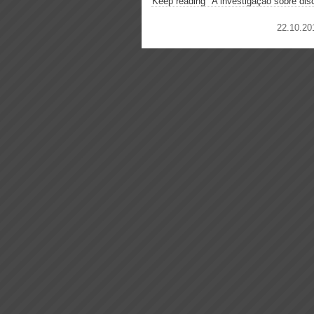
Keep reading "A investigação sobre dis
22.10.20