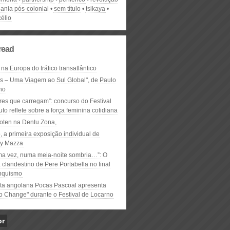
dania pós-colonial
sem título
tsikaya
élio
read
 na Europa do tráfico transatlântico
ós – Uma Viagem ao Sul Global", de Paulo
ho
res que carregam”: concurso do Festival
to reflete sobre a força feminina cotidiana
oten na Dentu Zona,
, a primeira exposição individual de
y Mazza
ma vez, numa meia-noite sombria…”: O
clandestino de Pere Portabella no final
nquismo
ta angolana Pocas Pascoal apresenta
to Change" durante o Festival de Locarno
or