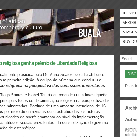
I'LL VISI
 of african
AFROS
temporary culture
STAGES
RUY DU
o religiosa ganha prémio de Liberdade Religiosa
DISC
almente presidida pelo Dr. Mário Soares, decidiu atribuir o
 sua primeira edição, à equipa da Númena que conduziu o
ão religiosa na perspectiva das confissões minoritárias
.
Posts t
, Tiago Santos e Isabel Tomás empreendeu uma investigação
 principais focos de discriminação religiosa na perspectiva das
ões minoritárias. Partindo de uma amostra intencional de 16
Archi
dos por meio de entrevistas semi-estruturadas, os autores
ortunidades de aperfeiçoamento ao nível da implementação
Auth
das atitudes sociais prevalentes, da sensibilização do governo
ação de estereótipos.
admini
arimil