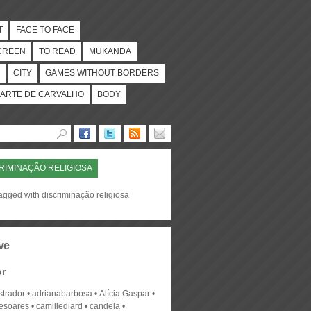
T
FACE TO FACE
CREEN
TO READ
MUKANDA
CITY
GAMES WITHOUT BORDERS
ARTE DE CARVALHO
BODY
RIMINAÇÃO RELIGIOSA
agged with discriminação religiosa
ve
or
strador
adrianabarbosa
Alícia Gaspar
desoares
camillediard
candela