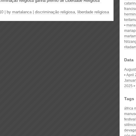
criminação religiosa ganha prémio de Liberdade Religiosa"
catari
franci
10 | by
martalanca
|
discriminação religiosa
,
liberdade religiosa
hermin
keitam
mari
mariap
martam
Nilzan
ritada
Data
August
April
Januar
2025
Tags
áfrica 
manusc
festival
silênci
devaga
oós-m