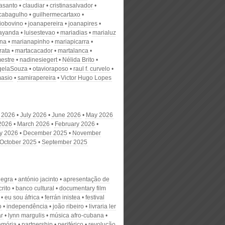
nasanto
claudiar
cristinasalvador
scabagulho
guilhermecartaxo
iobovino
joanapereira
joanapires
ayanda
luisestevao
mariadias
marialuz
ana
marianapinho
mariapicarra
rata
martacacador
martalanca
estre
nadinesiegert
Nélida Brito
gelaSouza
otavioraposo
raul f. curvelo
masio
samirapereira
Victor Hugo Lopes
 2026
July 2026
June 2026
May 2026
 2026
March 2026
February 2026
y 2026
December 2025
November
October 2025
September 2025
negra
antónio jacinto
apresentação de
rito
banco cultural
documentary film
eu sou áfrica
ferrán inistea
festival
o
independência
joão ribeiro
livraria ler
r
lynn margulis
música afro-cubana
emória
partnership
periférico
revolução