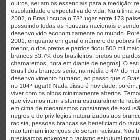
outros, seriam os essenciais para a medição: re
escolaridade e expectativa de vida. Na última v
2002, o Brasil ocupa o 73º lugar entre 173 paí
possuindo todas as riquezas nacionais e sendo
desenvolvido economicamente no mundo. Porém
2001, enquanto em geral o número de pobres fi
menor, o dos pretos e pardos ficou 500 mil mai
brancos 53,7% dos brasileiros; pretos ou pardo
chamaremos, hora em diante de negros]. O est
Brasil dos brancos seria, na média o 44º do m
desenvolvimento humano, ao passo que o Brasil
no 104º lugar!!! Nada disso é novidade, porém,
viver com os olhos minimamente abertos. Temo
que vivemos num sistema estruturalmente racis
em cima de mecanismos constantes de exclusã
negros e de privilégios naturalizados aos bran
racista, pessoas brancas se beneficiam do ra
não tenham intenções de serem racistas. Nós 
precisamos enxergar o racismo estrutural porq