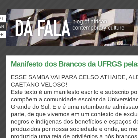
PT
blog of african
EN
contemporary culture
FR
Manifesto dos Brancos da UFRGS pelas
ESSE SAMBA VAI PARA CELSO ATHAIDE, AL
CAETANO VELOSO!
Este texto é um manifesto escrito e subscrito p
compõem a comunidade escolar da Universidad
Grande do Sul. Ele é uma retumbante admissão 
parte, de que vivemos em um contexto de exclus
negros e indígenas dos benefícios e espaços d
produzidos por nossa sociedade e onde, ao m
produzida uma teia de privilégios a nós brancos