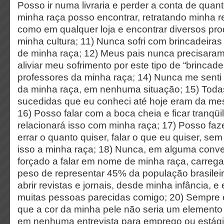
Posso ir numa livraria e perder a conta de quant
minha raça posso encontrar, retratando minha r
como em qualquer loja e encontrar diversos pr
minha cultura; 11) Nunca sofri com brincadeiras
de minha raça; 12) Meus pais nunca precisara
aliviar meu sofrimento por este tipo de “brincade
professores da minha raça; 14) Nunca me senti
da minha raça, em nenhuma situação; 15) Tod
sucedidas que eu conheci até hoje eram da me
16) Posso falar com a boca cheia e ficar tranqü
relacionará isso com minha raça; 17) Posso faze
errar o quanto quiser, falar o que eu quiser, se
isso a minha raça; 18) Nunca, em alguma conve
forçado a falar em nome de minha raça, carreg
peso de representar 45% da população brasilei
abrir revistas e jornais, desde minha infância, e
muitas pessoas parecidas comigo; 20) Sempre 
que a cor da minha pele não seria um elemento 
em nenhuma entrevista para emprego ou estági