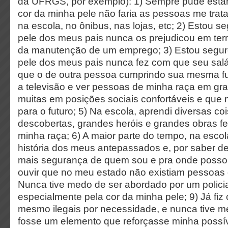
da UFRGS, por exemplo): 1) Sempre pude estar
cor da minha pele não faria as pessoas me trat
na escola, no ônibus, nas lojas, etc; 2) Estou s
pele dos meus pais nunca os prejudicou em te
da manutenção de um emprego; 3) Estou seguro
pele dos meus pais nunca fez com que seu salá
que o de outra pessoa cumprindo sua mesma fu
a televisão e ver pessoas de minha raça em g
muitas em posições sociais confortáveis e que
para o futuro; 5) Na escola, aprendi diversas co
descobertas, grandes heróis e grandes obras fe
minha raça; 6) A maior parte do tempo, na escol
história dos meus antepassados e, por saber d
mais segurança de quem sou e pra onde posso i
ouvir que no meu estado não existiam pessoas 
Nunca tive medo de ser abordado por um polici
especialmente pela cor da minha pele; 9) Já fiz
mesmo ilegais por necessidade, e nunca tive 
fosse um elemento que reforçasse minha possí