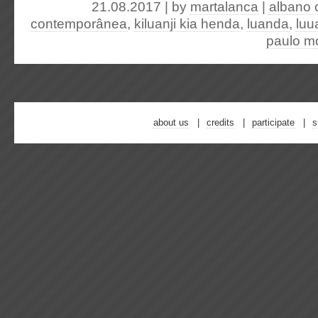
21.08.2017 | by
martalanca
|
albano 
contemporânea
,
kiluanji kia henda
,
luanda
,
luu
paulo mo
about us
credits
participate
s