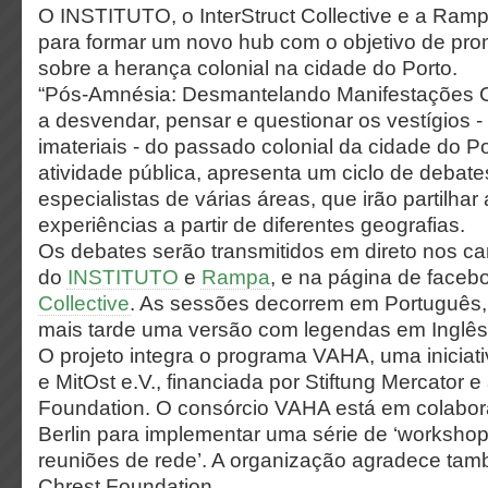
O INSTITUTO, o InterStruct Collective e a Ram
para formar um novo hub com o objetivo de pr
sobre a herança colonial na cidade do Porto.
“Pós-Amnésia: Desmantelando Manifestações Co
a desvendar, pensar e questionar os vestígios - 
imateriais - do passado colonial da cidade do P
atividade pública, apresenta um ciclo de debat
especialistas de várias áreas, que irão partilhar
experiências a partir de diferentes geografias.
Os debates serão transmitidos em direto nos c
do
INSTITUTO
e
Rampa
, e na página de face
Collective
. As sessões decorrem em Português,
mais tarde uma versão com legendas em Inglês
O projeto integra o programa VAHA, uma iniciat
e MitOst e.V., financiada por Stiftung Mercator 
Foundation. O consórcio VAHA está em colabor
Berlin para implementar uma série de ‘workshop
reuniões de rede’. A organização agradece tam
Chrest Foundation.