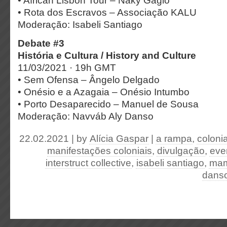
• African Lisbon Tour – Naky Gaglo
• Rota dos Escravos – Associação KALU
Moderação: Isabeli Santiago
Debate #3
História e Cultura / History and Culture
11/03/2021 · 19h GMT
• Sem Ofensa – Ângelo Delgado
• Onésio e a Azagaia – Onésio Intumbo
• Porto Desaparecido – Manuel de Sousa
Moderação: Navváb Aly Danso
22.02.2021 | by
Alícia Gaspar
|
a rampa
,
coloni
manifestações coloniais
,
divulgação
,
eve
interstruct collective
,
isabeli santiago
,
mam
dans