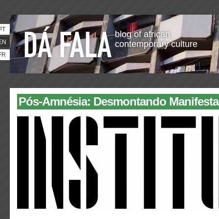
PT
blog of african
EN
contemporary culture
FR
Pós-Amnésia: Desmontando Manifesta