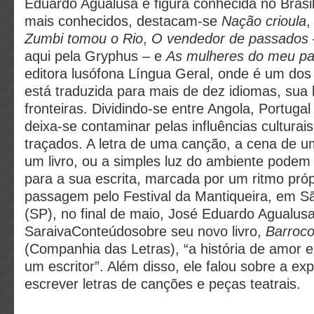
Eduardo Agualusa é figura conhecida no Brasil.
mais conhecidos, destacam-se
Nação crioula
Zumbi tomou o Rio
,
O vendedor de passados
aqui pela Gryphus – e
As mulheres do meu pa
editora lusófona Língua Geral, onde é um dos
está traduzida para mais de dez idiomas, sua 
fronteiras. Dividindo-se entre Angola, Portugal
deixa-se contaminar pelas influências cultura
traçados. A letra de uma canção, a cena de um
um livro, ou a simples luz do ambiente podem
para a sua escrita, marcada por um ritmo próp
passagem pelo Festival da Mantiqueira, em S
(SP), no final de maio, José Eduardo Agualu
SaraivaConteúdosobre seu novo livro,
Barroco
(Companhia das Letras), “a história de amor 
um escritor”. Além disso, ele falou sobre a ex
escrever letras de canções e peças teatrais.