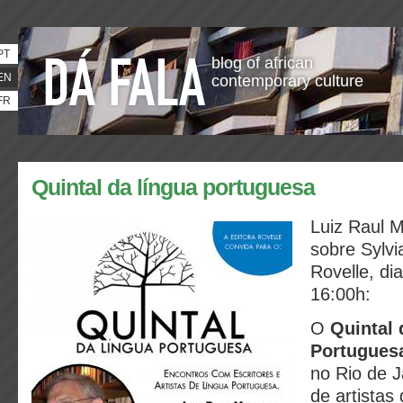
PT
blog of african
EN
contemporary culture
FR
Quintal da língua portuguesa
Luiz Raul 
sobre Sylvi
Rovelle,
di
16:00h
:
O
Quintal 
Portugues
no Rio de J
de artistas