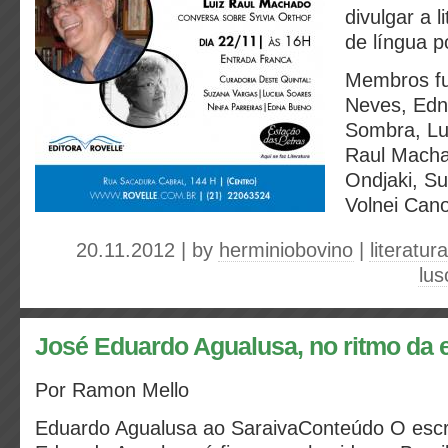
divulgar a l
de língua p
Membros fu
Neves, Edn
Sombra, Luc
Raul Machad
Ondjaki, S
Volnei Cano
20.11.2012 | by
herminiobovino
|
literatura
lus
José Eduardo Agualusa, no ritmo da e
Por Ramon Mello
Eduardo Agualusa ao SaraivaConteúdo O escr