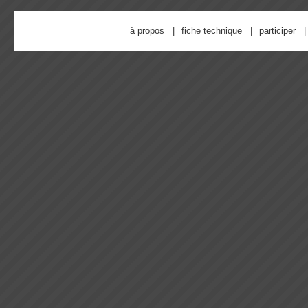
à propos
fiche technique
participer