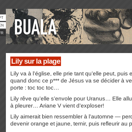
PT
EN
FR
Lily sur la plage
Lily va à l’église, elle prie tant qu’elle peut, pui
quand donc ce p*** de Jésus va se décider à ven
porte : toc toc toc…
Lily rêve qu’elle s’envole pour Uranus… Elle allu
à pleurer… Ariane V vient d’exploser!
Lily aimerait bien ressembler à l’automne — perd
devenir orange et jaune, ternir, puis refleurir au 