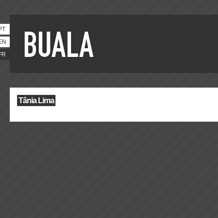
PT
EN
FR
Tânia Lima