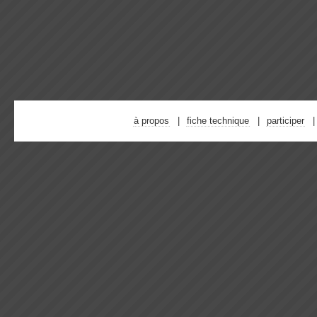
à propos
fiche technique
participer