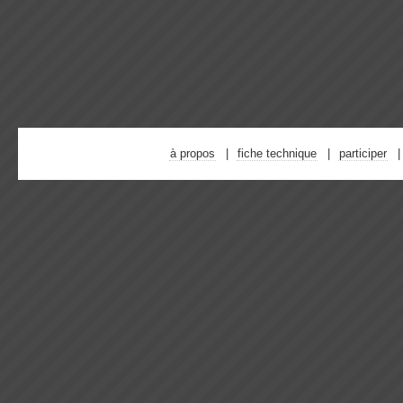
à propos
fiche technique
participer