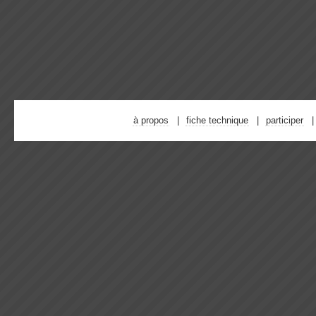
à propos
fiche technique
participer