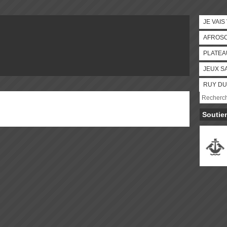
JE VAIS
AFROS
PLATEA
JEUX S
RUY DU
Soutie