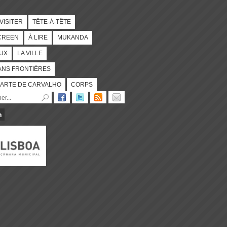
 VISITER
TÊTE-À-TÊTE
CREEN
À LIRE
MUKANDA
UX
LA VILLE
ANS FRONTIÈRES
ARTE DE CARVALHO
CORPS
n