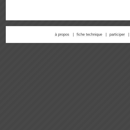
à propos
fiche technique
participer