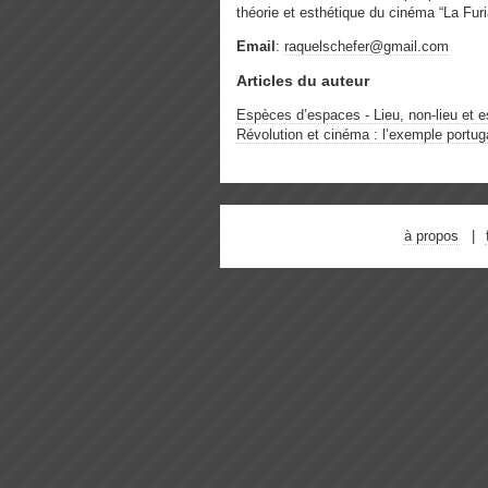
théorie et esthétique du cinéma “La Fur
Email
:
raquelschefer@gmail.com
Articles du auteur
Espèces d’espaces - Lieu, non-lieu et e
Révolution et cinéma : l’exemple portuga
à propos