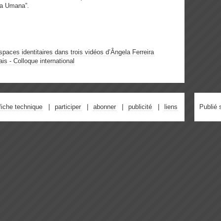
ia Umana”.
spaces identitaires dans trois vidéos d’Ângela Ferreira
is - Colloque international
fiche technique
participer
abonner
publicité
liens
Publié