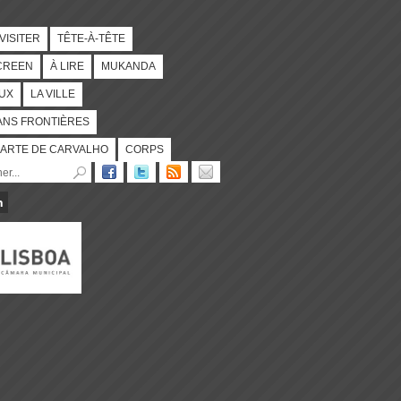
 VISITER
TÊTE-À-TÊTE
CREEN
À LIRE
MUKANDA
UX
LA VILLE
ANS FRONTIÈRES
ARTE DE CARVALHO
CORPS
n