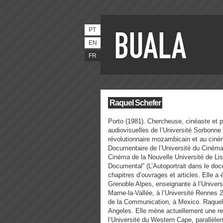
PT
EN
FR
Raquel Schefer
Porto (1981).
Chercheuse, cinéaste et 
audiovisuelles de l’Université Sorbonn
révolutionnaire mozambicain et au ciném
Documentaire de l’Université du Cinéma
Cinéma de la Nouvelle Université de Lisb
Documental” (L’Autoportrait dans le do
chapitres d’ouvrages et articles. Elle 
Grenoble Alpes, enseignante à l’Univers
Marne-la-Vallée, à l’Université Rennes 2
de la Communication, à Mexico. Raquel a
Angeles. Elle mène actuellement une rec
l’Université du Western Cape, parallèlem