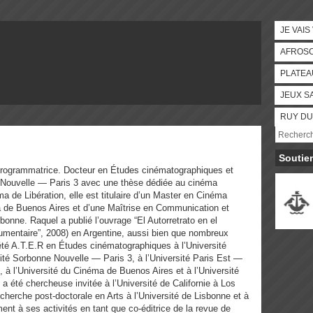
JE VAIS
AFROS
PLATEA
JEUX S
RUY DU
Soutie
programmatrice. Docteur en Études cinématographiques et
e Nouvelle — Paris 3 avec une thèse dédiée au cinéma
a de Libération, elle est titulaire d’un Master en Cinéma
 de Buenos Aires et d’une Maîtrise en Communication et
onne. Raquel a publié l’ouvrage “El Autorretrato en el
cumentaire”, 2008) en Argentine, aussi bien que nombreux
a été A.T.E.R en Études cinématographiques à l’Université
ité Sorbonne Nouvelle — Paris 3, à l’Université Paris Est —
, à l’Université du Cinéma de Buenos Aires et à l’Université
 été chercheuse invitée à l’Université de Californie à Los
herche post-doctorale en Arts à l’Université de Lisbonne et à
ent à ses activités en tant que co-éditrice de la revue de