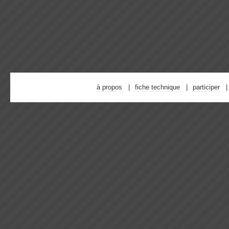
à propos
fiche technique
participer