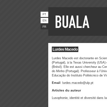
PT
EN
FR
Lurdes Macedo
Lurdes Macedo est doctorante en Scien
(Portugal), à la Texas University (USA)
(Brésil). Elle est aussi chercheur au C
do Minho (Portugal). Professeur à l’Uni
Educação do Instituto Politécnico de Vi
Email
:
lurdes.macedo@ulp.pt
Articles du auteur
Lusophonie, identité et diversité dans la