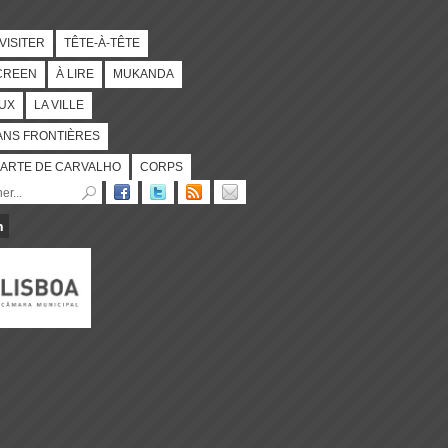
 VISITER
TÊTE-À-TÊTE
CREEN
À LIRE
MUKANDA
UX
LA VILLE
ANS FRONTIÈRES
ARTE DE CARVALHO
CORPS
n