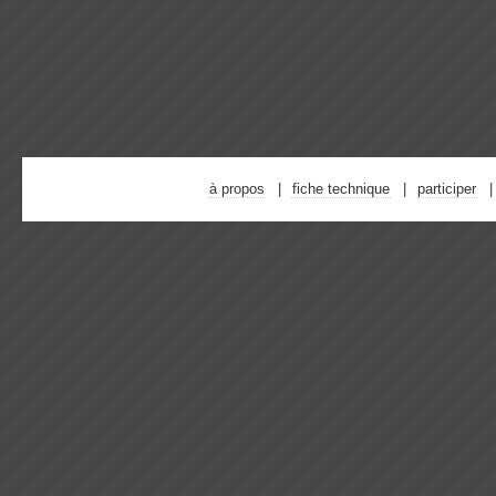
à propos
fiche technique
participer