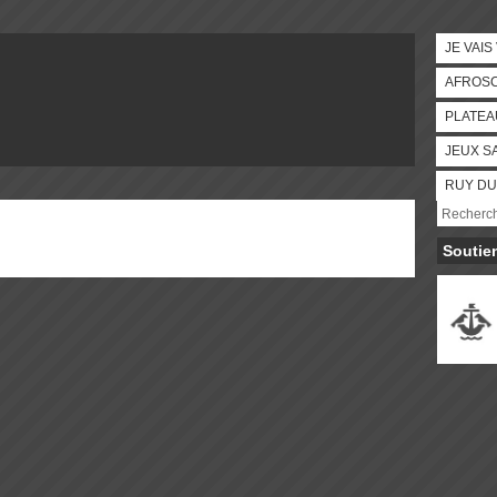
JE VAIS
AFROS
PLATEA
JEUX S
RUY DU
Soutie