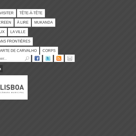
 VISITER
TÊTE-À-TÊTE
CREEN
À LIRE
MUKANDA
UX
LA VILLE
ANS FRONTIÈRES
ARTE DE CARVALHO
CORPS
n