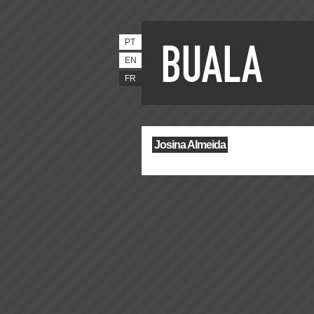
PT
EN
FR
Josina Almeida