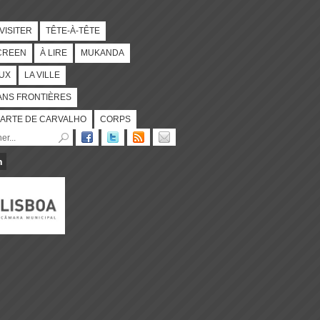
 VISITER
TÊTE-À-TÊTE
CREEN
À LIRE
MUKANDA
UX
LA VILLE
ANS FRONTIÈRES
ARTE DE CARVALHO
CORPS
n