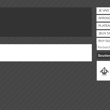
JE VAIS
AFROS
PLATEA
JEUX S
RUY DU
Soutie