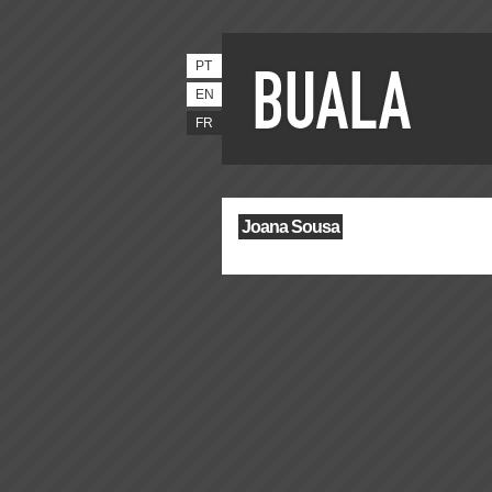
PT
EN
FR
Joana Sousa