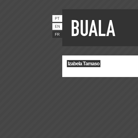
PT
EN
FR
Izabela Tamaso