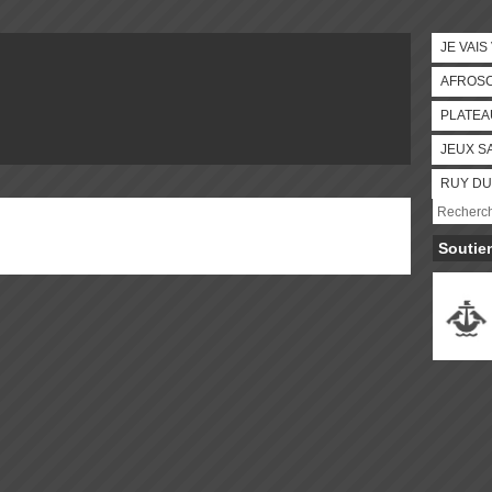
JE VAIS
AFROS
PLATEA
JEUX S
RUY DU
Soutie