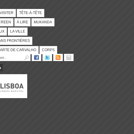
 VISITER
TÊTE-À-TÊTE
CREEN
À LIRE
MUKANDA
UX
LA VILLE
ANS FRONTIÈRES
ARTE DE CARVALHO
CORPS
n