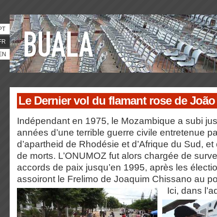
PT
FR
EN
Le Dernier vol du flamant rose de João
Indépendant en 1975, le Mozambique a subi ju
années d’une terrible guerre civile entretenue p
d’apartheid de Rhodésie et d’Afrique du Sud, et qu
de morts. L’ONUMOZ fut alors chargée de surveil
accords de paix jusqu’en 1995, après les électi
assoiront le Frelimo de Joaquim Chissano au po
Ici, dans
l’a