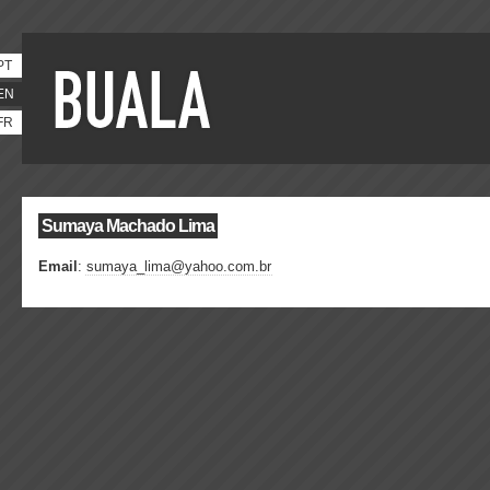
PT
EN
FR
Sumaya Machado Lima
Email
:
sumaya_lima@yahoo.com.br