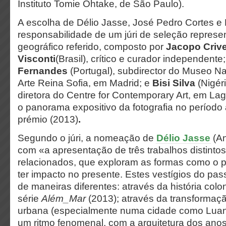
Instituto Tomie Ohtake, de São Paulo).
A escolha de Délio Jasse, José Pedro Cortes e 
responsabilidade de um júri de seleção represen
geográfico referido, composto por
Jacopo Crivel
Visconti
(Brasil), crítico e curador independente;
Fernandes
(Portugal), subdirector do Museo N
Arte Reina Sofia, em Madrid; e
Bisi Silva
(Nigér
diretora do Centre for Contemporary Art, em La
o panorama expositivo da fotografia no período 
prémio (2013)
.
Segundo o júri, a nomeação de
Délio Jasse
(A
com «a apresentação de três trabalhos distintos
relacionados, que exploram as formas como o 
ter impacto no presente. Estes vestígios do pa
de maneiras diferentes: através da história colo
série
Além_Mar
(2013); através da transforma
urbana (especialmente numa cidade como Luan
um ritmo fenomenal, com a arquitetura dos ano