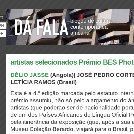
PT
blogue de cultura
EN
contemporânea
africana
FR
artistas selecionados Prémio BES Phot
DÉLIO JASSE
(Angola)| JOSÉ PEDRO CORTES
LETÍCIA RAMOS (Brasil)
Esta é a 4.ª edição marcada pelo estatuto inter
prémio assumiu, não só pelo alargamento do â
artistas (que poderão ser de nacionalidade port
de um dos Países Africanos de Língua Oficial 
pela itinerância da exposição (que, após a sua
Museu Coleção Berardo, viajará para o Brasil, p