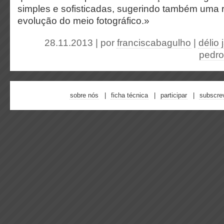
simples e sofisticadas, sugerindo também uma r
evolução do meio fotográfico.»
28.11.2013 | por
franciscabagulho
|
délio 
pedro
sobre nós
ficha técnica
participar
subscre