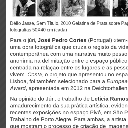
Délio Jasse, Sem Título, 2010 Gelatina de Prata sobre Papel Fibra. Painel de 15
fotografias 50X40 cm (cada)
Para o júri,
José Pedro Cortes
(Portugal) «tem
uma obra fotográfica que cruza o registo da vid
contemporânea com uma narrativa muito pessoa
anonímia na delimitação entre o espaço público 
centrada na relação entre os lugares e as pess
vivem.
Costa
, o projeto que apresentou no es
Lisboa, foi também selecionado para a
European
Award
, apresentada em 2012 na Deichtorhall
Na opinião do Júri, o trabalho de
Letícia Ramo
amadurecimento da sua prática artística, evide
recentes exposições no espaço Pivô, em São P
Trabalho de Porto Alegre. Para ambas, a artista
que mostram o processo de criação de image